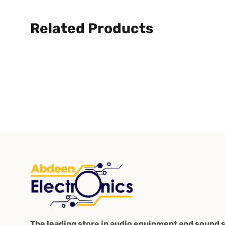
Related Products
The leading store in audio equipment and sound s