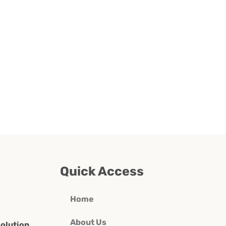
Quick Access
Home
About Us
olution.