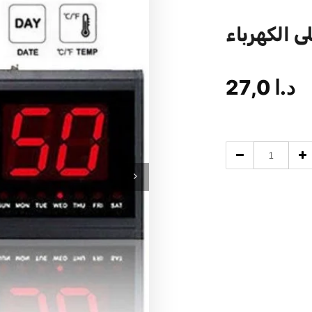
 الكهرباء
27,0
د.ا